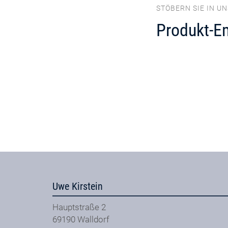
STÖBERN SIE IN U
Produkt-E
Uwe Kirstein
Hauptstraße 2
69190
Walldorf