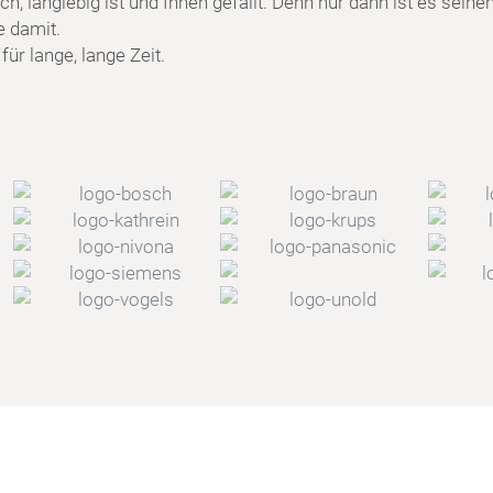
h, langlebig ist und Ihnen gefällt. Denn nur dann ist es seine
e damit.
ür lange, lange Zeit.