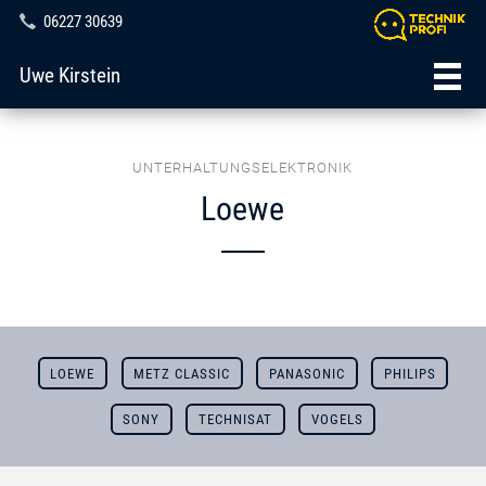
06227 30639
Uwe Kirstein
UNTERHALTUNGSELEKTRONIK
Loewe
LOEWE
METZ CLASSIC
PANASONIC
PHILIPS
SONY
TECHNISAT
VOGELS