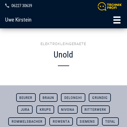
06227 30639
Uwe Kirstein
ELEKTROKLEINGERAETE
Unold
BEURER
BRAUN
DELONGHI
GRUNDIG
JURA
KRUPS
NIVONA
RITTERWERK
ROMMELSBACHER
ROWENTA
SIEMENS
TEFAL