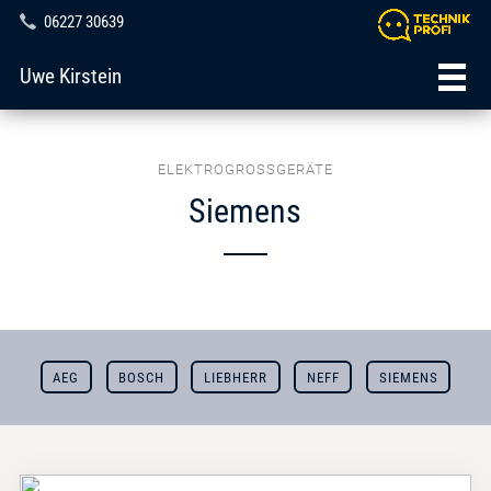
06227 30639
Uwe Kirstein
ELEKTROGROSSGERÄTE
Siemens
AEG
BOSCH
LIEBHERR
NEFF
SIEMENS