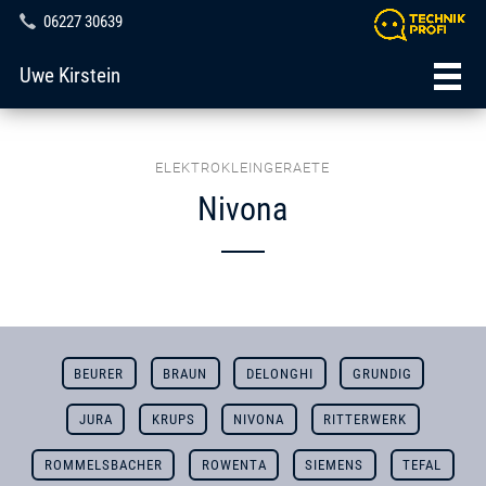
06227 30639
Uwe Kirstein
ELEKTROKLEINGERAETE
Nivona
BEURER
BRAUN
DELONGHI
GRUNDIG
JURA
KRUPS
NIVONA
RITTERWERK
ROMMELSBACHER
ROWENTA
SIEMENS
TEFAL