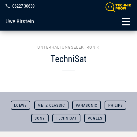
06227 30639
Uwe Kirstein
UNTERHALTUNGSELEKTRONIK
TechniSat
LOEWE
METZ CLASSIC
PANASONIC
PHILIPS
SONY
TECHNISAT
VOGELS