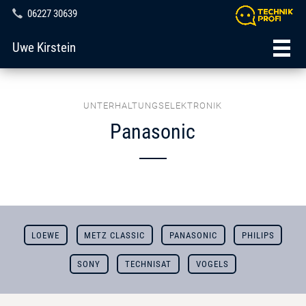
06227 30639
Uwe Kirstein
UNTERHALTUNGSELEKTRONIK
Panasonic
LOEWE
METZ CLASSIC
PANASONIC
PHILIPS
SONY
TECHNISAT
VOGELS