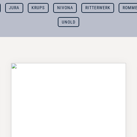
JURA
KRUPS
NIVONA
RITTERWERK
ROMME
UNOLD