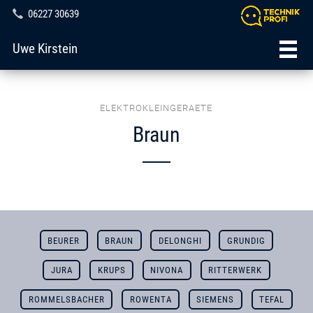
06227 30639
Uwe Kirstein
ELEKTROKLEINGERAETE
Braun
BEURER
BRAUN
DELONGHI
GRUNDIG
JURA
KRUPS
NIVONA
RITTERWERK
ROMMELSBACHER
ROWENTA
SIEMENS
TEFAL