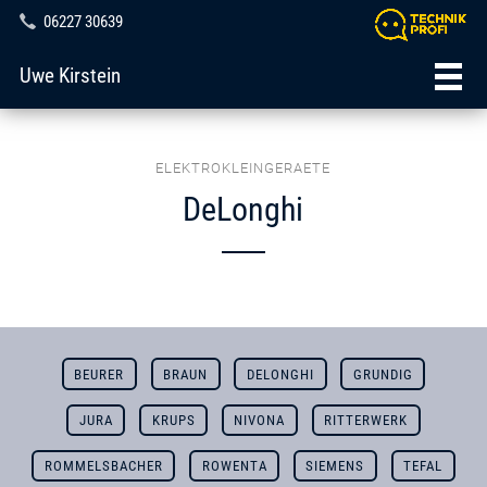
06227 30639
Uwe Kirstein
ELEKTROKLEINGERAETE
DeLonghi
BEURER
BRAUN
DELONGHI
GRUNDIG
JURA
KRUPS
NIVONA
RITTERWERK
ROMMELSBACHER
ROWENTA
SIEMENS
TEFAL